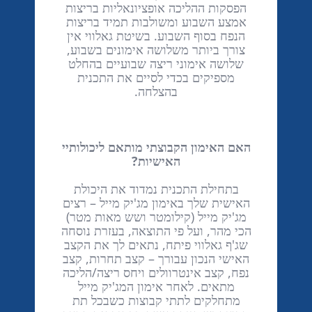
הפסקות ההליכה אופציונאליות בריצות
אמצע השבוע ומשולבות תמיד בריצות
הנפח בסוף השבוע. בשיטת גאלווי אין
צורך ביותר משלושה אימונים בשבוע,
שלושה אימוני ריצה שבועיים בהחלט
מספיקים בכדי לסיים את התכנית
בהצלחה.
האם האימון הקבוצתי מותאם ליכולותיי
האישיות?
בתחילת התכנית נמדוד את היכולת
האישית שלך באימון מג'יק מייל – רצים
מג'יק מייל (קילומטר ושש מאות מטר)
הכי מהר, ועל פי התוצאה, בעזרת נוסחה
שג'ף גאלווי פיתח, נתאים לך את הקצב
האישי הנכון עבורך – קצב תחרות, קצב
נפח, קצב אינטרוולים ויחס ריצה/הליכה
מתאים. לאחר אימון המג'יק מייל
מתחלקים לתתי קבוצות כשבכל תת