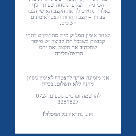
הכי מהר, ועל פי נוסחה שפיתח ג'ף
גאלווי נתאים לך את הקצב האישי הנכון
עבורך – קצב תחרות וקצב לאימונים
השונים.
לאחר אימון המג'יק מייל מתחלקים לתתי
קבוצות כשבכל תת קבוצה יש פייסר
שמכתיב את הקצב ואת יחס
הריצה/הליכה.
אני מזמינה אותך להצטרף לאימון ניסיון
מהנה ללא תשלום, בכיף!
להרשמה ופרטים נוספים: 072-
3281827
אז… נתראה על המסלול!