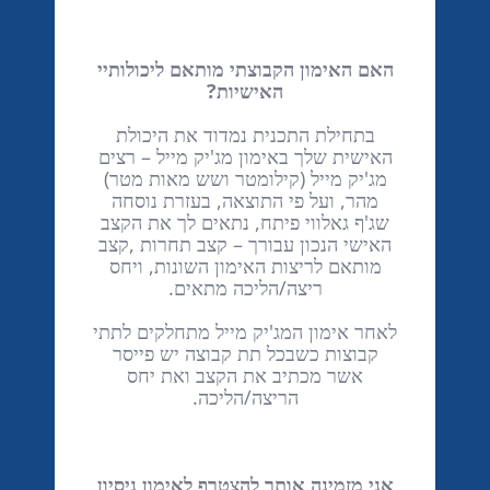
האם האימון הקבוצתי מותאם ליכולותיי
האישיות?
בתחילת התכנית נמדוד את היכולת
האישית שלך באימון מג'יק מייל – רצים
מג'יק מייל (קילומטר ושש מאות מטר)
מהר, ועל פי התוצאה, בעזרת נוסחה
שג'ף גאלווי פיתח, נתאים לך את הקצב
האישי הנכון עבורך – קצב תחרות ,קצב
מותאם לריצות האימון השונות, ויחס
ריצה/הליכה מתאים.
לאחר אימון המג'יק מייל מתחלקים לתתי
קבוצות כשבכל תת קבוצה יש פייסר
אשר מכתיב את הקצב ואת יחס
הריצה/הליכה.
אני מזמינה אותך להצטרף לאימון ניסיון