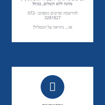
מהנה ללא תשלום, בכיף!
להרשמה ופרטים נוספים: 072-
3281827
אז… נתראה על המסלול!