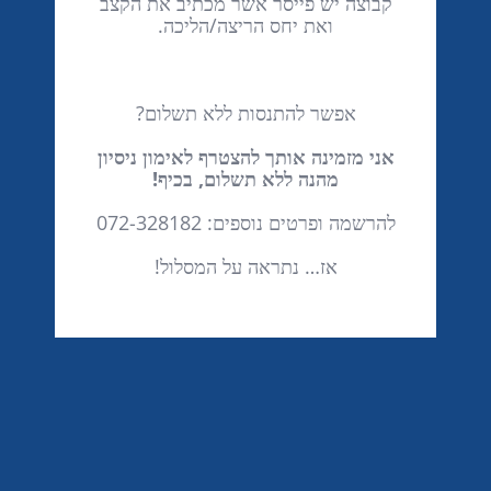
קבוצה יש פייסר אשר מכתיב את הקצב
ואת יחס הריצה/הליכה.
אפשר להתנסות ללא תשלום?
אני מזמינה אותך להצטרף לאימון ניסיון
מהנה ללא תשלום, בכיף!
להרשמה ופרטים נוספים: 072-328182
אז… נתראה על המסלול!