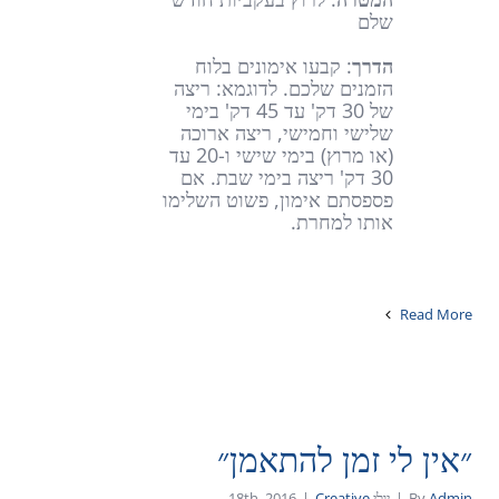
שלם
הדרך
: קבעו אימונים בלוח
הזמנים שלכם. לדוגמא: ריצה
של 30 דק' עד 45 דק' בימי
שלישי וחמישי, ריצה ארוכה
(או מרוץ) בימי שישי ו-20 עד
30 דק' ריצה בימי שבת. אם
פספסתם אימון, פשוט השלימו
אותו למחרת.
Read More
״אין לי זמן להתאמן״
Admin
By
|
יולי 18th, 2016
Creative
|