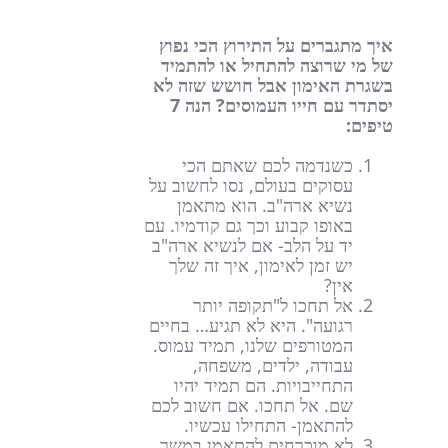
איך מתגברים על התירוץ הכי נפוץ
של מי שרוצה להתחיל או להתמיד
בשגרת האימון אבל חושש שזה לא
יסתדר עם חייו העמוסים? הנה 7
טיפים:
כשנדמה לכם שאתם הכי
עסוקים בעולם, נסו לחשוב על
נשיא ארה"ב. הוא מתאמן
באופו קבוע וכך גם קודמיו. עם
יד על הלב- אם לנשיא ארה"ב
יש זמן לאימון, איך זה שלך
אין?
אל תחכו ל"תקופה יותר
רגועה". היא לא תגיע… בחיים
המטורפים שלנו, תמיד עמוס.
עבודה, ילדים, משפחה,
התחייבויות. הם תמיד יהיו
שם. אל תחכו. אם חשוב לכם
להתאמן- התחילו עכשיו.
לא מוכרחים להתאמן במשך